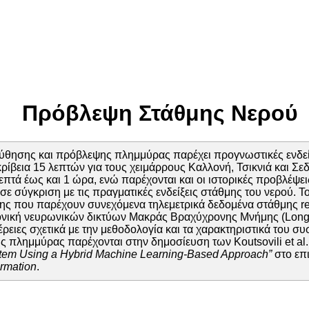
Πρόβλεψη Στάθμης Νερού
θησης και πρόβλεψης πλημμύρας παρέχει προγνωστικές ενδείξ
ρίβεια 15 λεπτών για τους χειμάρρους Καλλονή, Τσικνιά και Σε
πτά έως και 1 ώρα, ενώ παρέχονται και οι ιστορικές προβλέψει
 σύγκριση με τις πραγματικές ενδείξεις στάθμης του νερού. Τ
 που παρέχουν συνεχόμενα τηλεμετρικά δεδομένα στάθμης rea
τονική νευρωνικών δικτύων Μακράς Βραχύχρονης Μνήμης (Long
ρειες σχετικά με την μεθοδολογία και τα χαρακτηριστικά του σ
πλημμύρας παρέχονται στην δημοσίευση των Koutsovili et al. 
stem Using a Hybrid Machine Learning-Based Approach”
στο επ
ormation
.